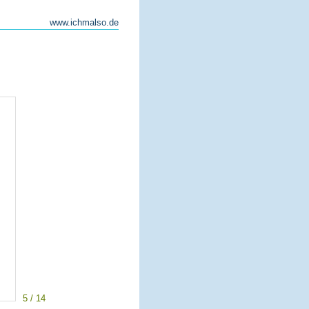
www.ichmalso.de
5 / 14