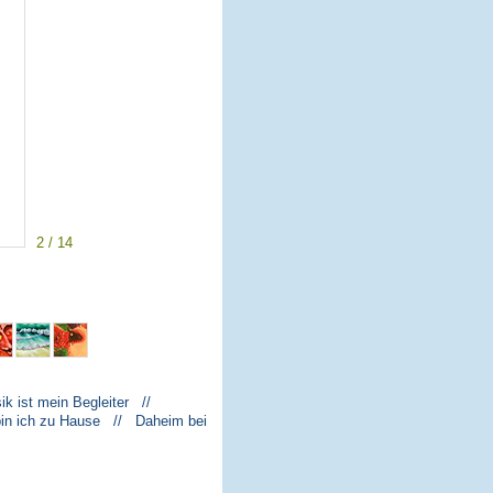
2 / 14
k ist mein Begleiter //
bin ich zu Hause // Daheim bei