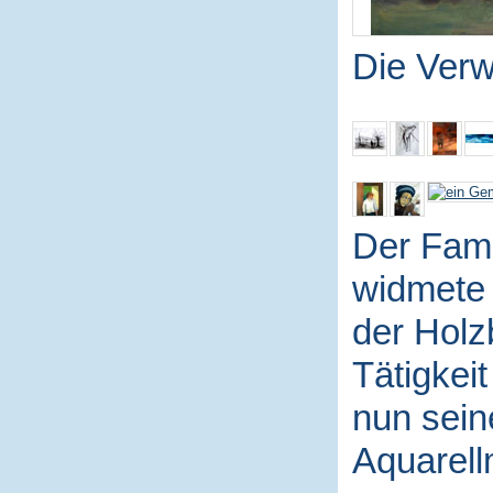
Die Ver
Der Fami
widmete 
der Holz
Tätigkei
nun sein
Aquarell