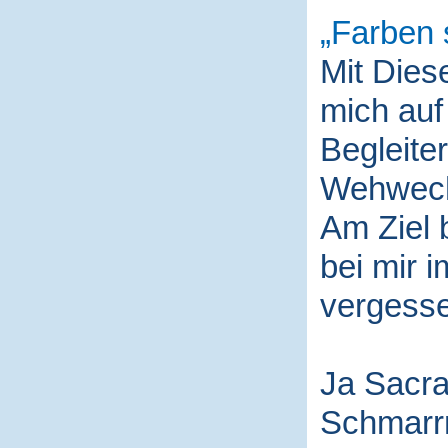
Farben 
Mit Die
mich auf
Begleite
Wehwech
Am Ziel 
bei mir i
vergess
Ja Sacra
Schmarr