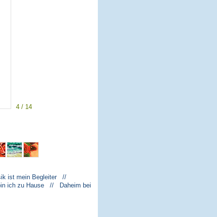
4 / 14
k ist mein Begleiter //
bin ich zu Hause // Daheim bei