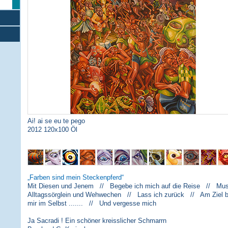
Ai! ai se eu te pego
2012 120x100 Öl
Farben sind mein Steckenpferd
Mit Diesen und Jenem // Begebe ich mich auf die Reise // Musi
Alltagssörglein und Wehwechen // Lass ich zurück // Am Ziel 
mir im Selbst ....... // Und vergesse mich
Ja Sacradi ! Ein schöner kreisslicher Schmarrn