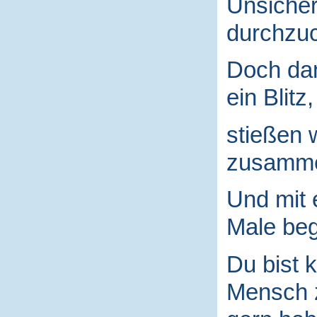
Unsicher
durchzuc
Doch da
ein Blitz,
stießen 
zusamm
Und mit
Male begr
Du bist k
Mensch