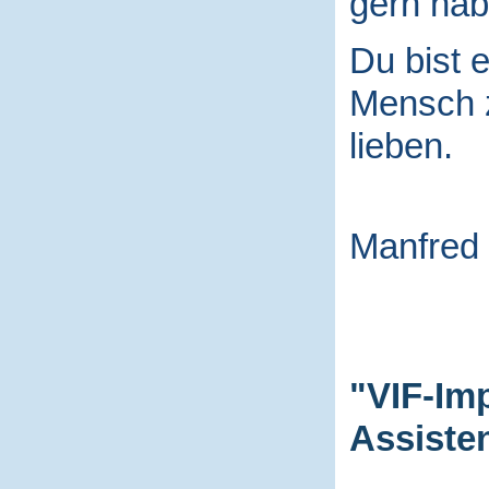
gern hab
Du bist e
Mensch
lieben.
Manfred
"VIF-Im
Assiste