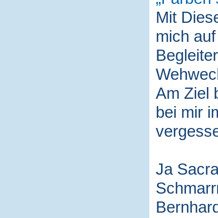
Mit Die
mich auf
Begleite
Wehwech
Am Ziel 
bei mir i
vergess
Ja Sacra
Schmarr
Bernhard