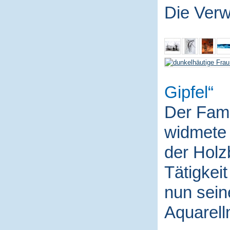
Die Ver
Gipfel
Der Fami
widmete 
der Holz
Tätigkei
nun sein
Aquarell