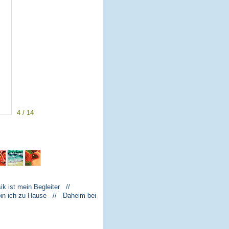
4 / 14
k ist mein Begleiter //
bin ich zu Hause // Daheim bei