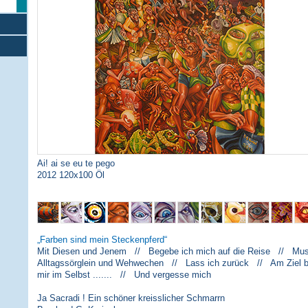
Ai! ai se eu te pego
2012 120x100 Öl
Farben sind mein Steckenpferd
Mit Diesen und Jenem // Begebe ich mich auf die Reise // Musi
Alltagssörglein und Wehwechen // Lass ich zurück // Am Ziel 
mir im Selbst ....... // Und vergesse mich
Ja Sacradi ! Ein schöner kreisslicher Schmarrn