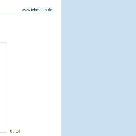
www.ichmalso.de
8 / 14