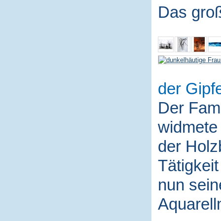
Das groß
der Gipfe
Der Fami
widmete 
der Holz
Tätigkei
nun sein
Aquarell