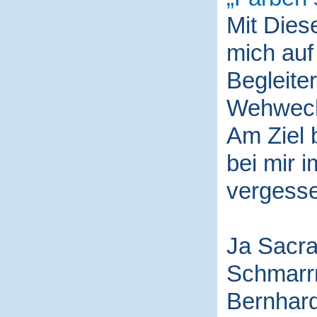
Mit Die
mich auf
Begleite
Wehwech
Am Ziel 
bei mir i
vergess
Ja Sacra
Schmarr
Bernhard