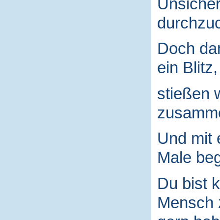
Unsicher
durchzuc
Doch da
ein Blitz,
stießen 
zusamm
Und mit
Male begr
Du bist k
Mensch