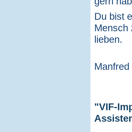
gern hab
Du bist e
Mensch
lieben.
Manfred
"VIF-Im
Assiste