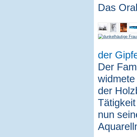
Das Ora
der Gipfe
Der Fami
widmete 
der Holz
Tätigkei
nun sein
Aquarell