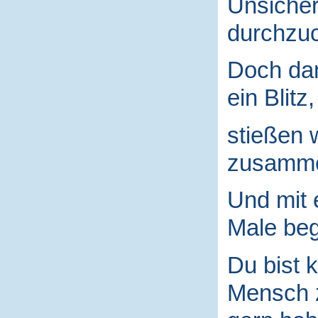
Unsicher
durchzuc
Doch da
ein Blitz,
stießen 
zusamm
Und mit
Male begr
Du bist k
Mensch