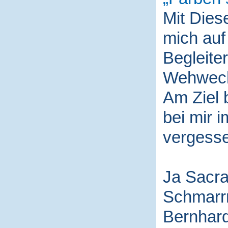
Mit Die
mich auf
Begleite
Wehwech
Am Ziel 
bei mir i
vergess
Ja Sacra
Schmarr
Bernhard