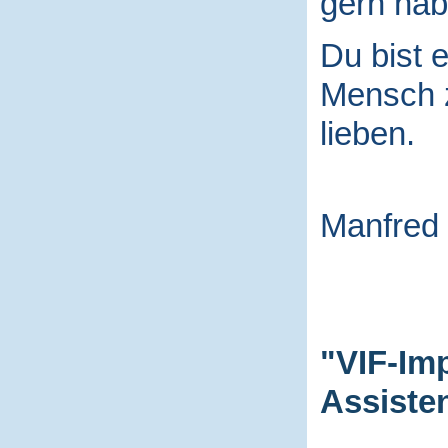
gern hab
Du bist e
Mensch
lieben.
Manfred
"VIF-Im
Assiste