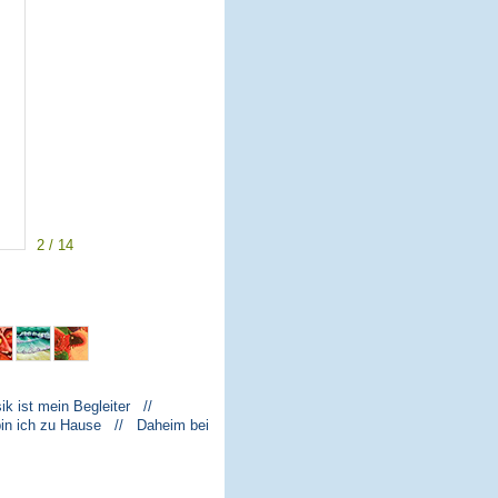
2 / 14
k ist mein Begleiter //
bin ich zu Hause // Daheim bei