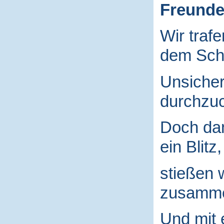
Freund
Wir traf
dem Schu
Unsicher
durchzuc
Doch da
ein Blitz,
stießen 
zusamm
Und mit