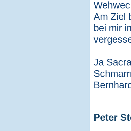
Wehwech
Am Ziel 
bei mir i
vergess
Ja Sacra
Schmarr
Bernhard
Peter St