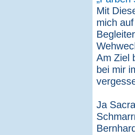
Mit Die
mich auf
Begleite
Wehwech
Am Ziel 
bei mir i
vergess
Ja Sacra
Schmarr
Bernhard