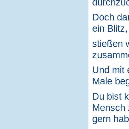
durchzuc
Doch da
ein Blitz,
stießen 
zusamm
Und mit
Male begr
Du bist k
Mensch
gern hab