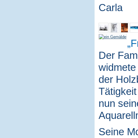
Carla
F
Der Fami
widmete 
der Holz
Tätigkei
nun sein
Aquarell
Seine Mo