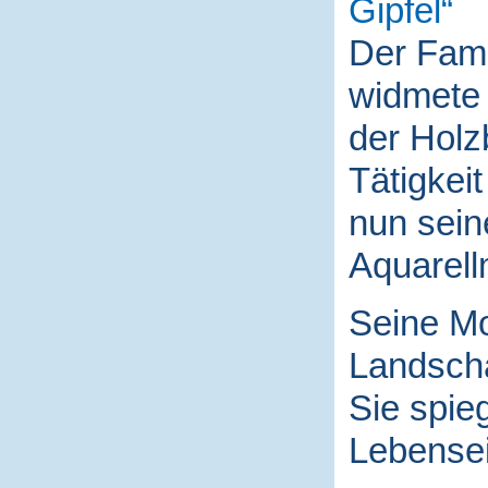
Gipfel
Der Fami
widmete 
der Holz
Tätigkei
nun sein
Aquarell
Seine Mo
Landscha
Sie spieg
Lebensei