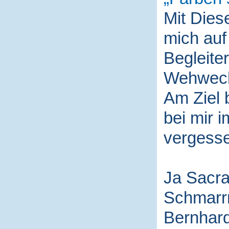
Mit Die
mich auf
Begleite
Wehwech
Am Ziel 
bei mir i
vergess
Ja Sacra
Schmarr
Bernhard