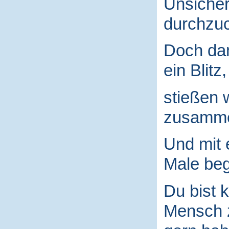
Unsicher
durchzuc
Doch da
ein Blitz,
stießen 
zusamm
Und mit
Male begr
Du bist k
Mensch