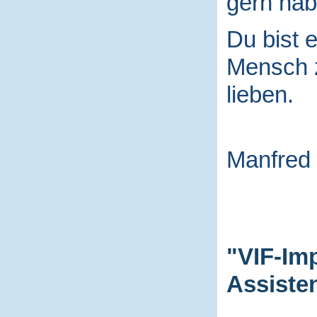
gern hab
Du bist e
Mensch
lieben.
Manfred
"VIF-Im
Assiste