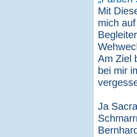
Mit Die
mich auf
Begleite
Wehwech
Am Ziel 
bei mir i
vergess
Ja Sacra
Schmarr
Bernhard