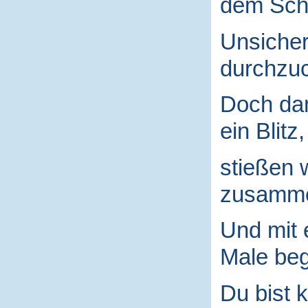
dem Schu
Unsicher
durchzuc
Doch da
ein Blitz,
stießen 
zusamm
Und mit
Male begr
Du bist k