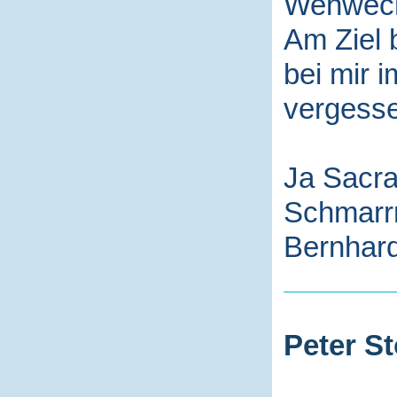
Wehwech
Am Ziel 
bei mir i
vergess
Ja Sacra
Schmarr
Bernhard
Peter St