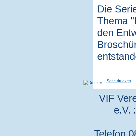
Die Seri
Thema "P
den Entw
Broschür
entstand
Seite drucken
VIF Vere
e.V. 
Telefon 0