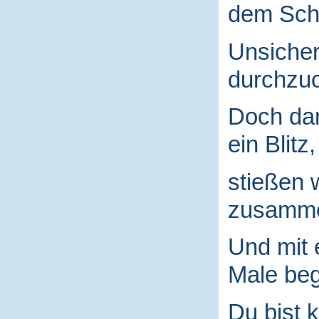
dem Schu
Unsicher
durchzuc
Doch da
ein Blitz,
stießen 
zusamm
Und mit
Male begr
Du bist k