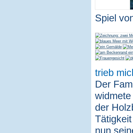
Spiel vo
trieb mic
Der Fami
widmete 
der Holz
Tätigkei
nun sein