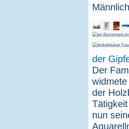
Männlich
der Gipfe
Der Fami
widmete 
der Holz
Tätigkei
nun sein
Aquarell