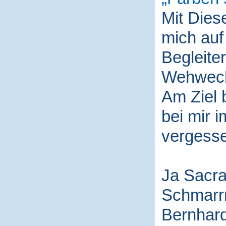
Mit Die
mich auf
Begleite
Wehwech
Am Ziel 
bei mir i
vergess
Ja Sacra
Schmarr
Bernhard