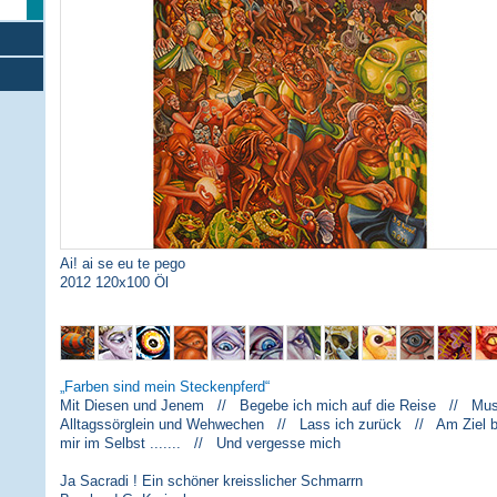
Ai! ai se eu te pego
2012 120x100 Öl
Farben sind mein Steckenpferd
Mit Diesen und Jenem // Begebe ich mich auf die Reise // Musi
Alltagssörglein und Wehwechen // Lass ich zurück // Am Ziel 
mir im Selbst ....... // Und vergesse mich
Ja Sacradi ! Ein schöner kreisslicher Schmarrn