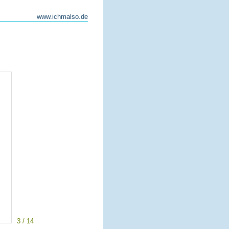
www.ichmalso.de
3 / 14