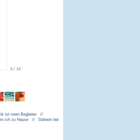
4 / 14
k ist mein Begleiter //
bin ich zu Hause // Daheim bei