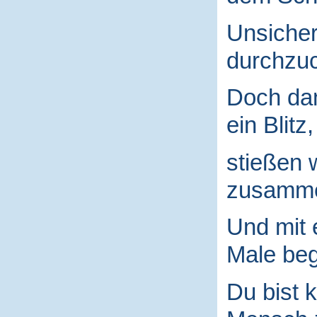
Unsicher
durchzuc
Doch da
ein Blitz,
stießen 
zusamm
Und mit
Male begr
Du bist k