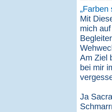
Farben 
Mit Die
mich auf
Begleite
Wehwech
Am Ziel 
bei mir i
vergess
Ja Sacra
Schmarr