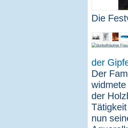
Die Fest
der Gipfe
Der Fami
widmete 
der Holz
Tätigkei
nun sein