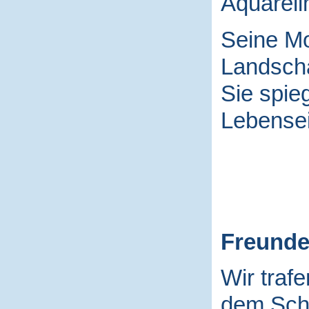
Aquarell
Seine Mo
Landscha
Sie spieg
Lebensei
Freund
Wir traf
dem Schu