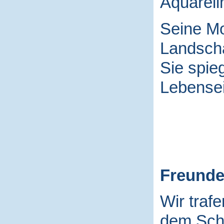
Aquarell
Seine Mo
Landscha
Sie spieg
Lebensei
Freund
Wir traf
dem Schu