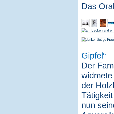
Das Ora
Gipfel
Der Fami
widmete 
der Holz
Tätigkei
nun sein