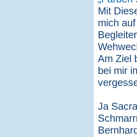
Mit Die
mich auf
Begleite
Wehwech
Am Ziel 
bei mir i
vergess
Ja Sacra
Schmarr
Bernhard