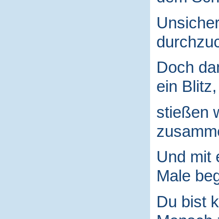
Unsicher
durchzuc
Doch da
ein Blitz,
stießen 
zusamm
Und mit
Male begr
Du bist k