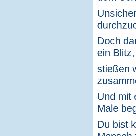
Unsicher
durchzuc
Doch da
ein Blitz,
stießen 
zusamm
Und mit
Male begr
Du bist k