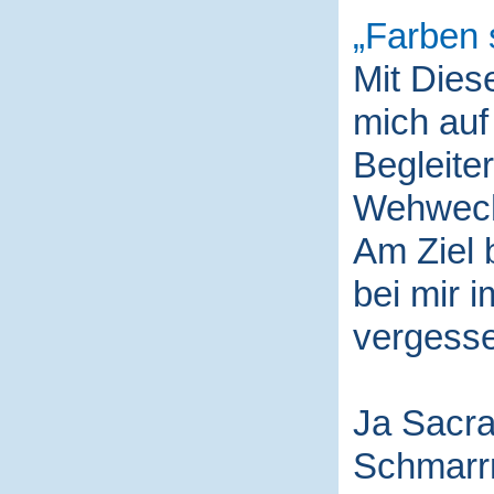
Farben 
Mit Die
mich auf
Begleite
Wehwech
Am Ziel 
bei mir i
vergess
Ja Sacra
Schmarr