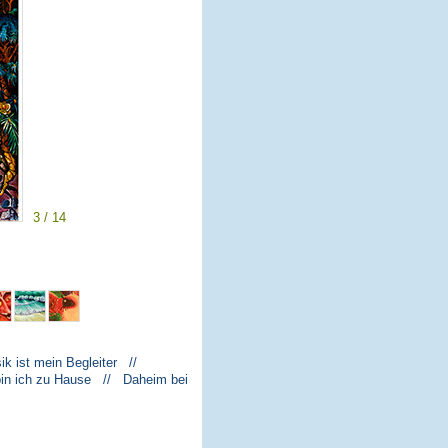
3 / 14
k ist mein Begleiter //
bin ich zu Hause // Daheim bei