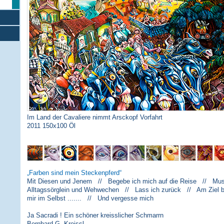
Im Land der Cavaliere nimmt Arsckopf Vorfahrt
2011 150x100 Öl
Farben sind mein Steckenpferd
Mit Diesen und Jenem // Begebe ich mich auf die Reise // Musi
Alltagssörglein und Wehwechen // Lass ich zurück // Am Ziel 
mir im Selbst ....... // Und vergesse mich
Ja Sacradi ! Ein schöner kreisslicher Schmarrn
Bernhard G. Kreissl