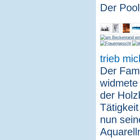
Der Pool
trieb mic
Der Fami
widmete 
der Holz
Tätigkei
nun sein
Aquarell