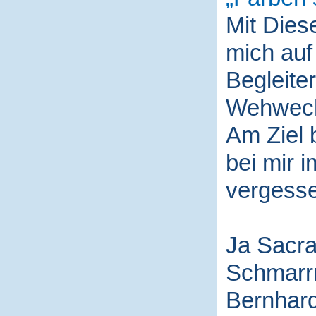
Mit Die
mich auf
Begleite
Wehwech
Am Ziel 
bei mir i
vergess
Ja Sacra
Schmarr
Bernhard