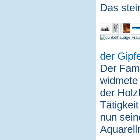
Das stei
der Gipfe
Der Fami
widmete 
der Holz
Tätigkei
nun sein
Aquarell