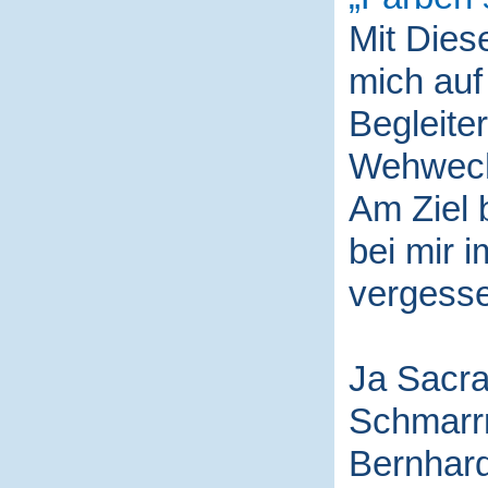
Mit Die
mich auf
Begleite
Wehwech
Am Ziel 
bei mir i
vergess
Ja Sacra
Schmarr
Bernhard