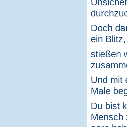
Unsicher
durchzuc
Doch da
ein Blitz,
stießen 
zusamm
Und mit
Male begr
Du bist k
Mensch