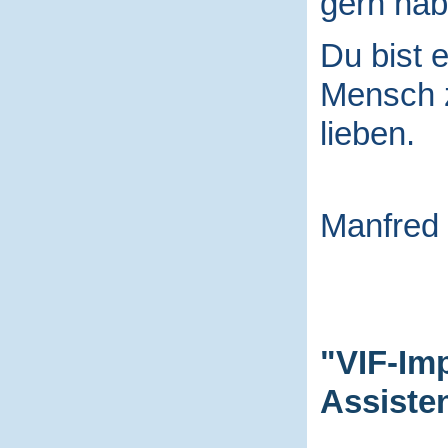
gern hab
Du bist e
Mensch
lieben.
Manfred
"VIF-Im
Assiste