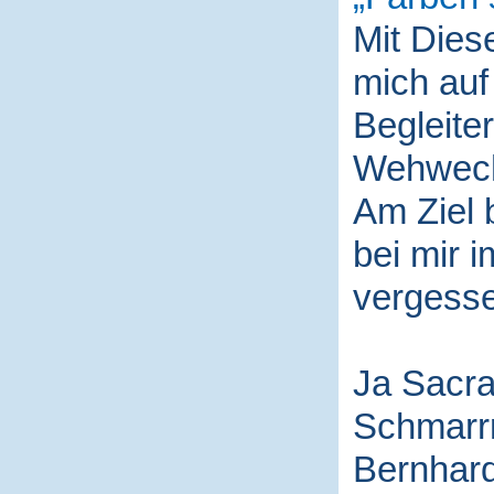
Mit Die
mich auf
Begleite
Wehwech
Am Ziel 
bei mir i
vergess
Ja Sacra
Schmarr
Bernhard