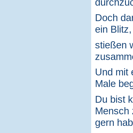
durchzuc
Doch da
ein Blitz,
stießen 
zusamm
Und mit
Male begr
Du bist k
Mensch
gern hab