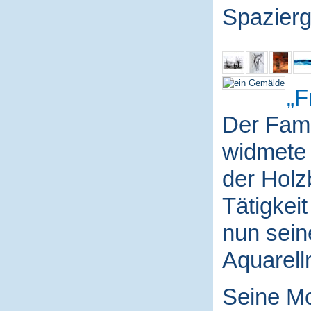
Spazierg
F
Der Fami
widmete 
der Holz
Tätigkei
nun sein
Aquarell
Seine Mo