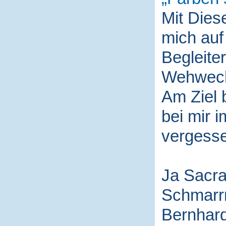
Mit Die
mich auf
Begleite
Wehwech
Am Ziel 
bei mir i
vergess
Ja Sacra
Schmarr
Bernhard