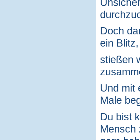
Unsicher
durchzuc
Doch da
ein Blitz,
stießen 
zusamm
Und mit
Male begr
Du bist k
Mensch