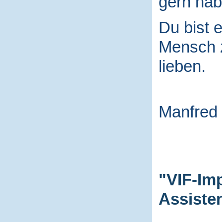
gern hab
Du bist e
Mensch
lieben.
Manfred
"VIF-Im
Assiste