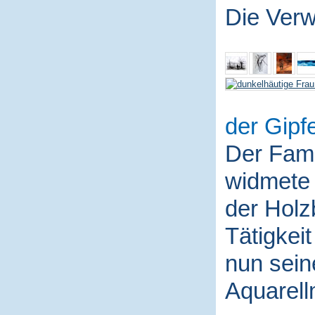
Die Ver
der Gipfe
Der Fami
widmete 
der Holz
Tätigkei
nun sein
Aquarell