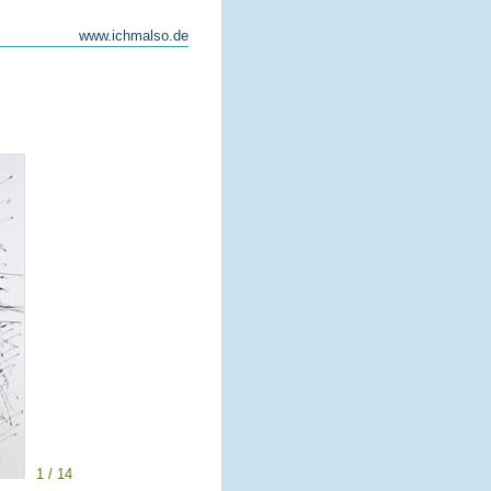
www.ichmalso.de
1 / 14