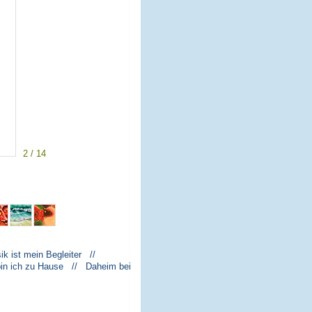
2 / 14
k ist mein Begleiter //
bin ich zu Hause // Daheim bei