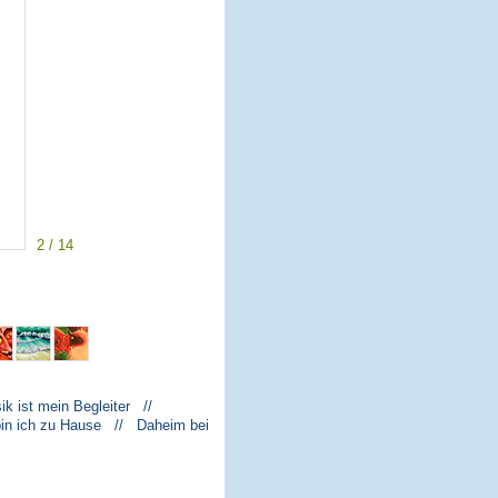
2 / 14
k ist mein Begleiter //
bin ich zu Hause // Daheim bei