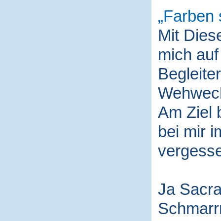
Farben 
Mit Die
mich auf
Begleite
Wehwech
Am Ziel 
bei mir i
vergess
Ja Sacra
Schmarr