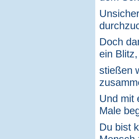
Unsicher
durchzuc
Doch da
ein Blitz,
stießen 
zusamm
Und mit
Male begr
Du bist k