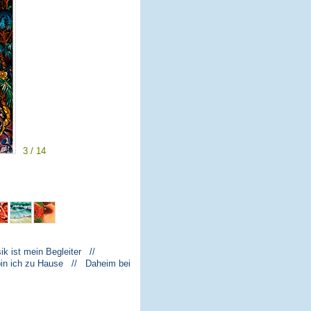
3 / 14
k ist mein Begleiter //
bin ich zu Hause // Daheim bei