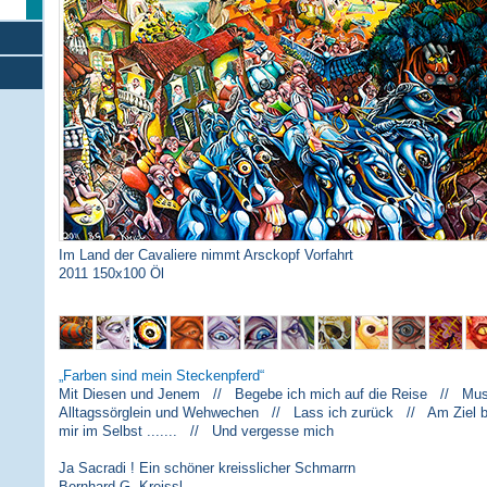
Im Land der Cavaliere nimmt Arsckopf Vorfahrt
2011 150x100 Öl
Farben sind mein Steckenpferd
Mit Diesen und Jenem // Begebe ich mich auf die Reise // Musi
Alltagssörglein und Wehwechen // Lass ich zurück // Am Ziel 
mir im Selbst ....... // Und vergesse mich
Ja Sacradi ! Ein schöner kreisslicher Schmarrn
Bernhard G. Kreissl