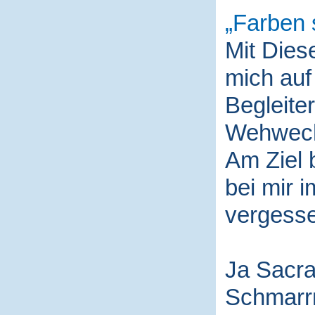
Farben 
Mit Die
mich auf
Begleite
Wehwech
Am Ziel 
bei mir i
vergess
Ja Sacra
Schmarr