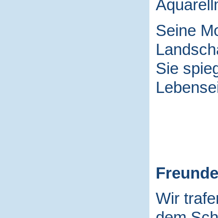
Aquarell
Seine Mo
Landscha
Sie spieg
Lebensei
Freund
Wir traf
dem Schu