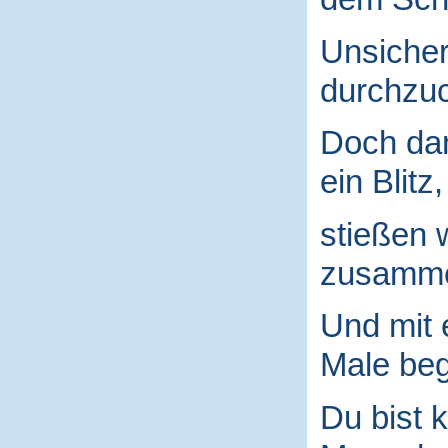
Unsicher
durchzuc
Doch da
ein Blitz,
stießen 
zusamm
Und mit
Male begr
Du bist k