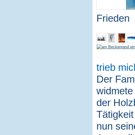
Frieden
trieb mic
Der Fami
widmete 
der Holz
Tätigkei
nun sein