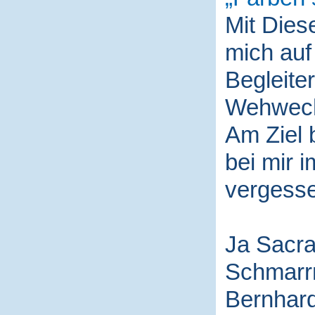
Mit Die
mich auf
Begleite
Wehwech
Am Ziel 
bei mir i
vergess
Ja Sacra
Schmarr
Bernhard