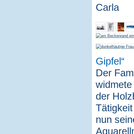
Carla
Gipfel
Der Fami
widmete 
der Holz
Tätigkei
nun sein
Aquarell