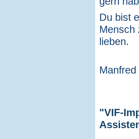
gern hab
Du bist e
Mensch
lieben.
Manfred
"VIF-Im
Assiste