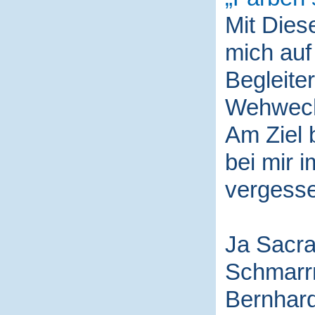
Mit Die
mich auf
Begleite
Wehwech
Am Ziel 
bei mir i
vergess
Ja Sacra
Schmarr
Bernhard