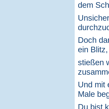
dem Schu
Unsicher
durchzuc
Doch da
ein Blitz,
stießen 
zusamm
Und mit
Male begr
Du bist k