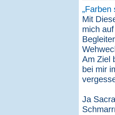
Farben 
Mit Die
mich auf
Begleite
Wehwech
Am Ziel 
bei mir i
vergess
Ja Sacra
Schmarr