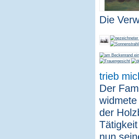
Die Ver
trieb mic
Der Fami
widmete 
der Holz
Tätigkei
nun sein