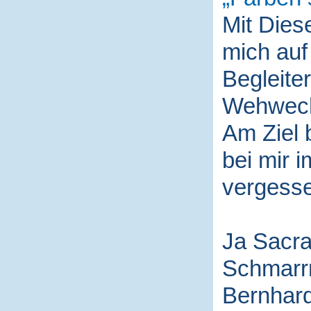
Mit Die
mich auf
Begleite
Wehwech
Am Ziel 
bei mir i
vergess
Ja Sacra
Schmarr
Bernhard