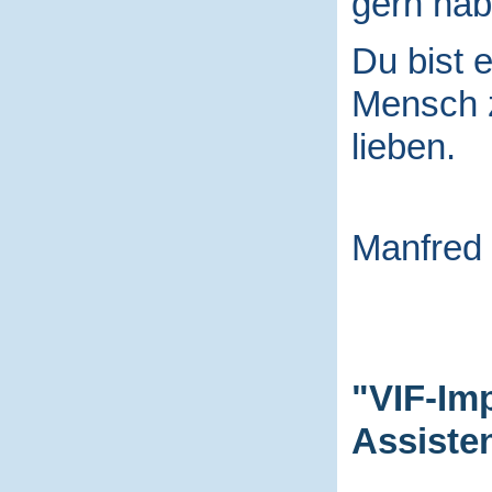
gern hab
Du bist e
Mensch
lieben.
Manfred
"VIF-Im
Assiste