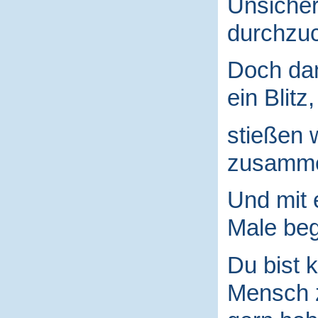
Unsicher
durchzuc
Doch da
ein Blitz,
stießen 
zusamm
Und mit
Male begr
Du bist k
Mensch