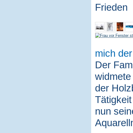
Frieden
mich der
Der Fami
widmete 
der Holz
Tätigkei
nun sein
Aquarell