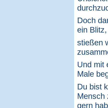
durchzuc
Doch da
ein Blitz,
stießen 
zusamm
Und mit
Male begr
Du bist k
Mensch
gern hab