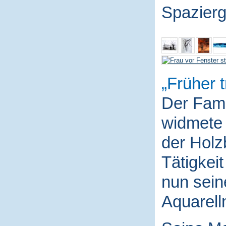
Spazierg
Früher t
Der Fami
widmete 
der Holz
Tätigkei
nun sein
Aquarell