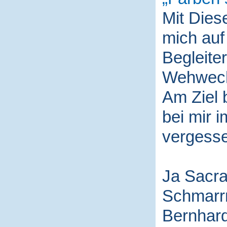
Mit Die
mich auf
Begleite
Wehwech
Am Ziel 
bei mir i
vergess
Ja Sacra
Schmarr
Bernhard