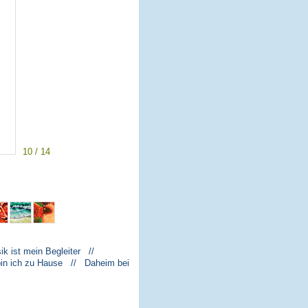
10 / 14
k ist mein Begleiter //
bin ich zu Hause // Daheim bei