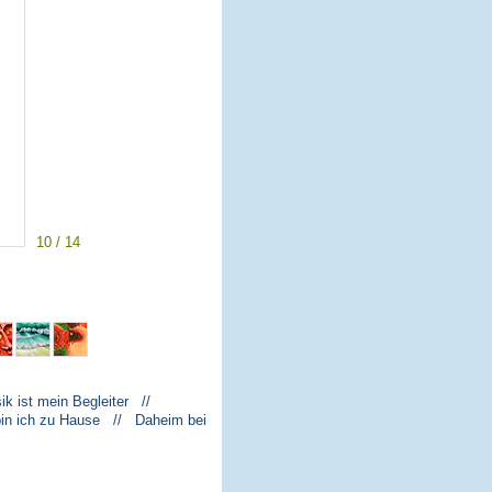
10 / 14
k ist mein Begleiter //
bin ich zu Hause // Daheim bei