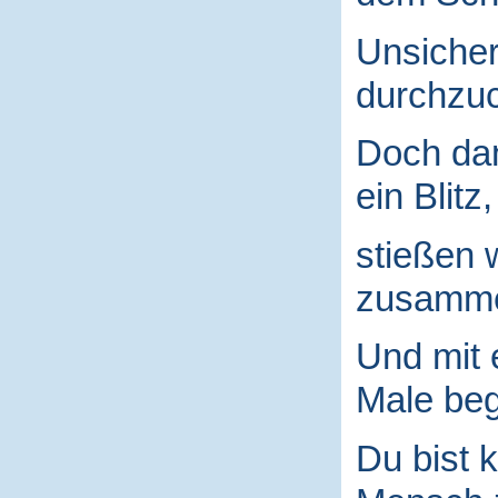
Unsicher
durchzuc
Doch da
ein Blitz,
stießen 
zusamm
Und mit
Male begr
Du bist k