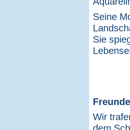
Aquarell
Seine Mo
Landscha
Sie spieg
Lebensei
Freund
Wir traf
dem Schu