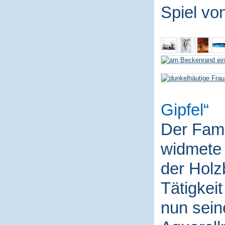
Spiel vo
Gipfel
Der Fami
widmete 
der Holz
Tätigkei
nun sein