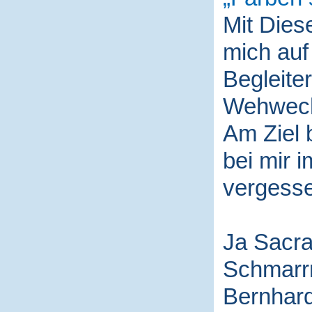
Mit Die
mich auf
Begleite
Wehwech
Am Ziel 
bei mir i
vergess
Ja Sacra
Schmarr
Bernhard