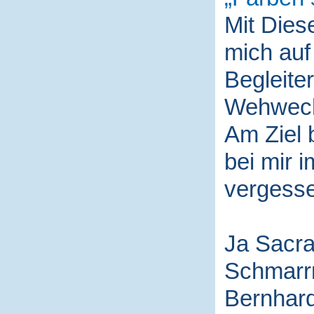
Mit Die
mich auf
Begleite
Wehwech
Am Ziel 
bei mir i
vergess
Ja Sacra
Schmarr
Bernhard