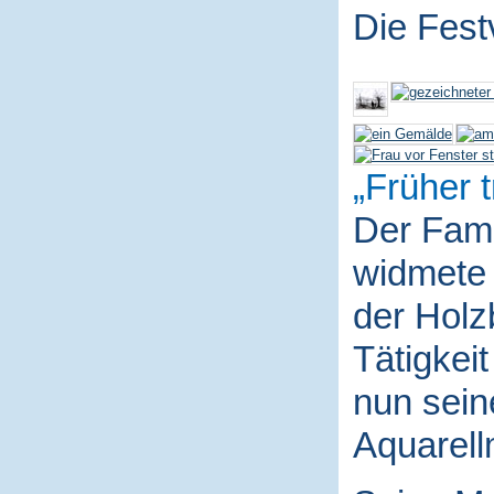
Die Fest
Früher t
Der Fami
widmete 
der Holz
Tätigkei
nun sein
Aquarell