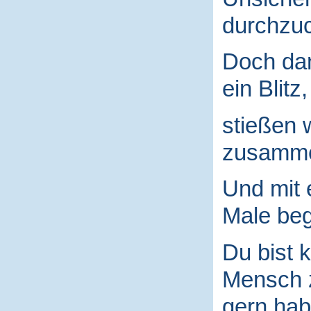
durchzuc
Doch da
ein Blitz,
stießen 
zusamm
Und mit
Male begr
Du bist k
Mensch
gern hab