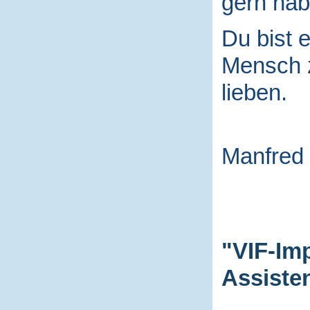
gern hab
Du bist e
Mensch
lieben.
Manfred
"VIF-Im
Assiste