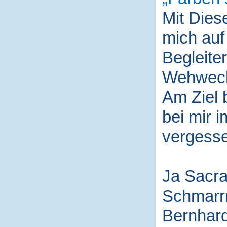
Mit Die
mich auf
Begleite
Wehwech
Am Ziel 
bei mir i
vergess
Ja Sacra
Schmarr
Bernhard