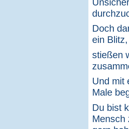
Unsicher
durchzuc
Doch da
ein Blitz,
stießen 
zusamm
Und mit
Male begr
Du bist k
Mensch