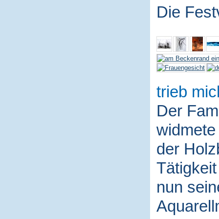
Die Fest
trieb mic
Der Fami
widmete 
der Holz
Tätigkei
nun sein
Aquarell