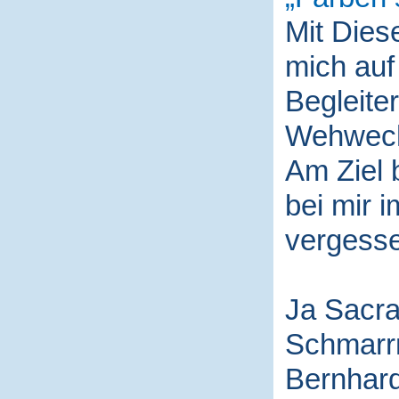
Mit Die
mich auf
Begleite
Wehwech
Am Ziel 
bei mir i
vergess
Ja Sacra
Schmarr
Bernhard