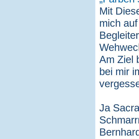
Mit Die
mich auf
Begleite
Wehwech
Am Ziel 
bei mir i
vergess
Ja Sacra
Schmarr
Bernhard