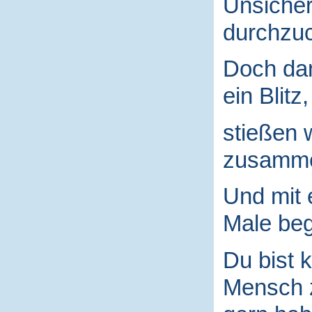
Unsicher
durchzuc
Doch da
ein Blitz,
stießen 
zusamm
Und mit
Male begr
Du bist k
Mensch