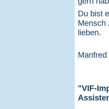
gern hab
Du bist e
Mensch
lieben.
Manfred
"VIF-Im
Assiste