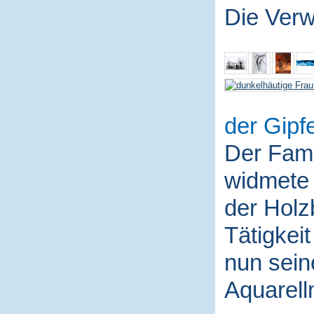
Die Ver
der Gipfe
Der Fami
widmete 
der Holz
Tätigkei
nun sein
Aquarell