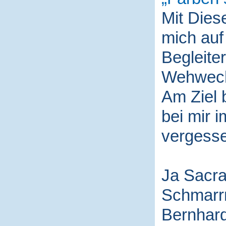
Mit Die
mich auf
Begleite
Wehwech
Am Ziel 
bei mir i
vergess
Ja Sacra
Schmarr
Bernhard