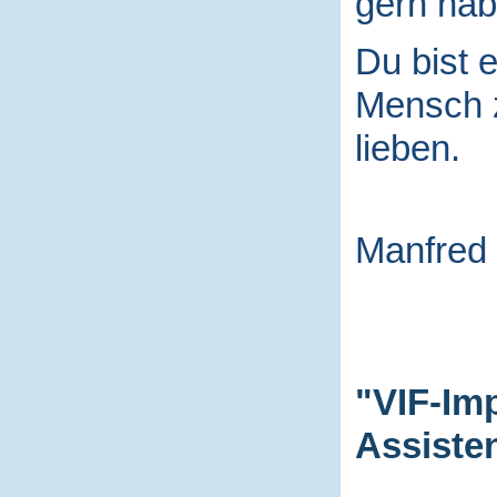
gern hab
Du bist e
Mensch
lieben.
Manfred
"VIF-Im
Assiste