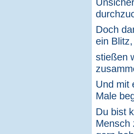
Unsicher
durchzuc
Doch da
ein Blitz,
stießen 
zusamm
Und mit
Male begr
Du bist k
Mensch