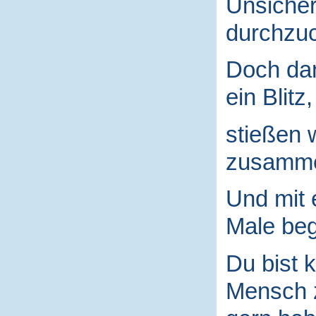
Unsicher
durchzuc
Doch da
ein Blitz,
stießen 
zusamm
Und mit
Male begr
Du bist k
Mensch