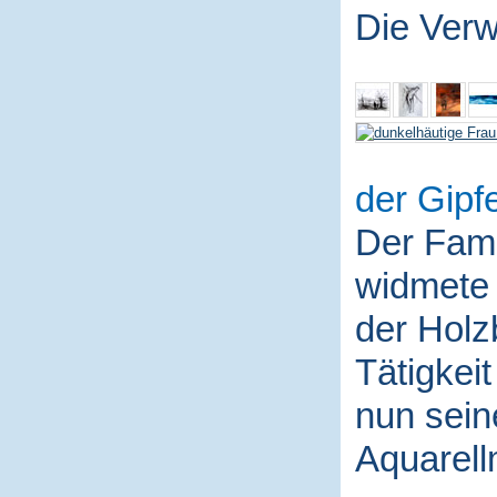
Die Ver
der Gipfe
Der Fami
widmete 
der Holz
Tätigkei
nun sein
Aquarell