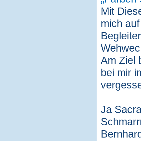
Mit Die
mich auf
Begleite
Wehwech
Am Ziel 
bei mir i
vergess
Ja Sacra
Schmarr
Bernhard