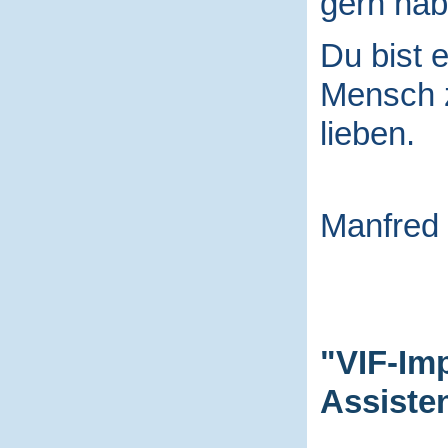
gern hab
Du bist e
Mensch
lieben.
Manfred
"VIF-Im
Assiste