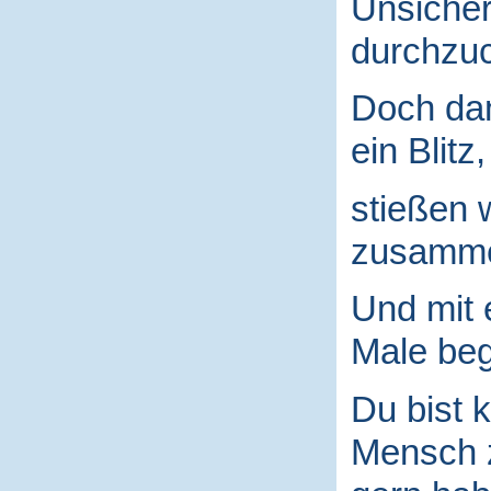
Unsicher
durchzuc
Doch da
ein Blitz,
stießen 
zusamm
Und mit
Male begr
Du bist k
Mensch