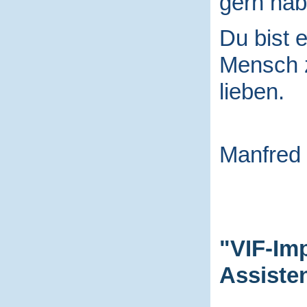
gern hab
Du bist e
Mensch
lieben.
Manfred
"VIF-Im
Assiste