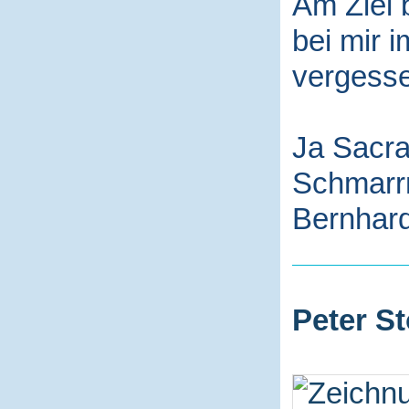
Am Ziel 
bei mir i
vergess
Ja Sacra
Schmarr
Bernhard
Peter St