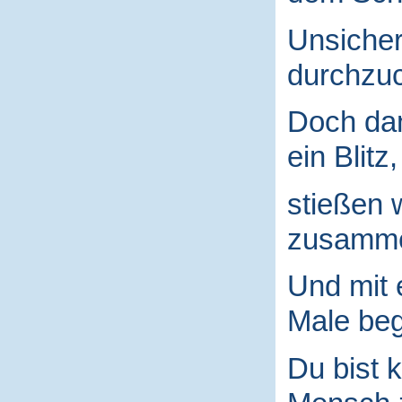
Unsicher
durchzuc
Doch da
ein Blitz,
stießen 
zusamm
Und mit
Male begr
Du bist k