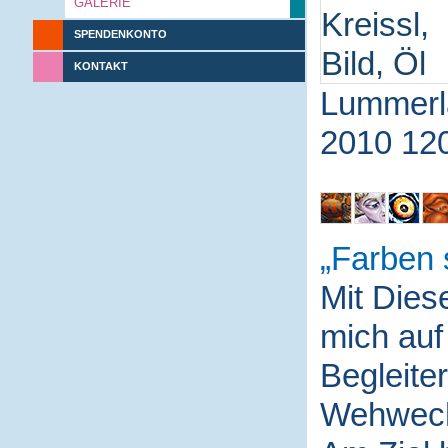
GALERIE
SPENDENKONTO
KONTAKT
Lummerl
2010 12
Farben 
Mit Die
mich auf
Begleite
Wehwech