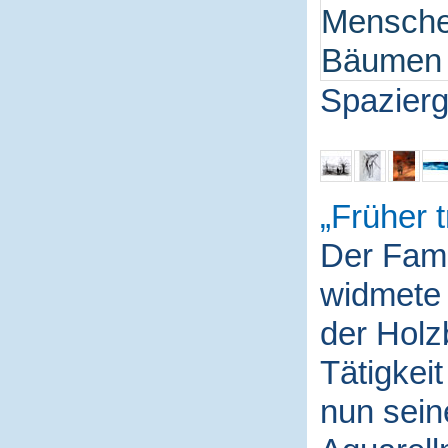
Spazierg
Früher t
Der Fami
widmete 
der Holz
Tätigkei
nun sein