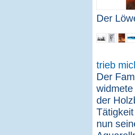
Der Löw
trieb mic
Der Fami
widmete 
der Holz
Tätigkei
nun sein