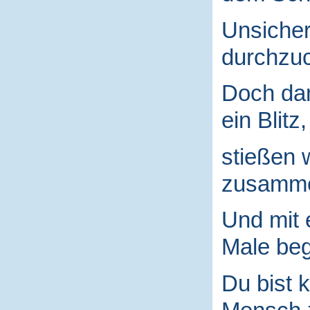
Unsicher
durchzuc
Doch da
ein Blitz,
stießen 
zusamm
Und mit
Male begr
Du bist k