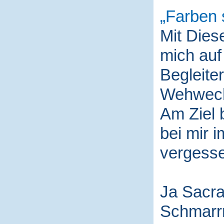
Farben 
Mit Die
mich auf
Begleite
Wehwech
Am Ziel 
bei mir i
vergess
Ja Sacra
Schmarr