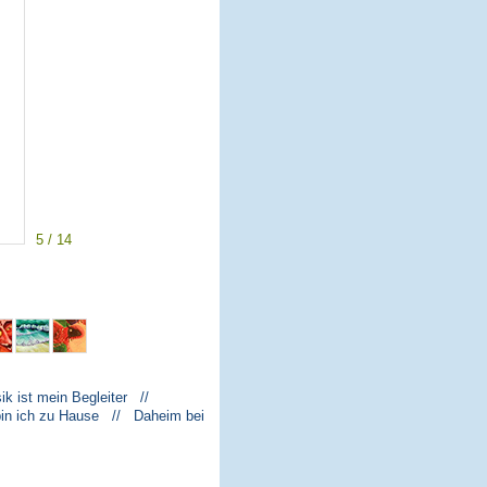
5 / 14
k ist mein Begleiter //
bin ich zu Hause // Daheim bei