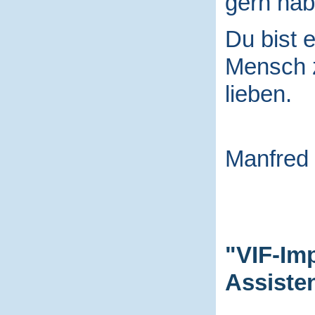
gern hab
Du bist e
Mensch
lieben.
Manfred
"VIF-Im
Assiste