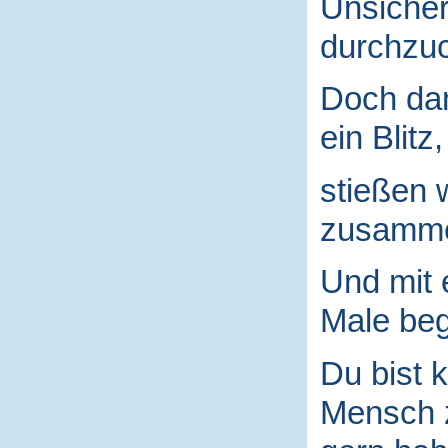
Unsicher
durchzuc
Doch da
ein Blitz,
stießen 
zusamm
Und mit
Male begr
Du bist k
Mensch