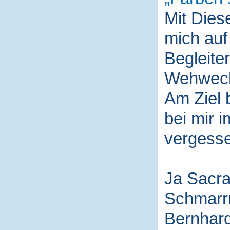
Mit Die
mich auf
Begleite
Wehwech
Am Ziel 
bei mir i
vergess
Ja Sacra
Schmarr
Bernhard