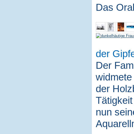
Das Ora
der Gipfe
Der Fami
widmete 
der Holz
Tätigkei
nun sein
Aquarell