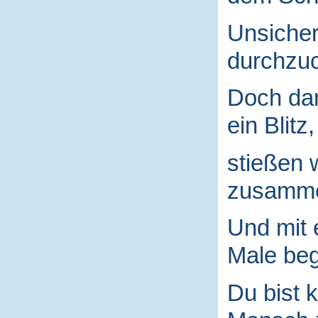
Unsicher
durchzuc
Doch da
ein Blitz,
stießen 
zusamm
Und mit
Male begr
Du bist k