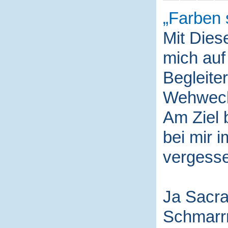
Farben 
Mit Die
mich auf
Begleite
Wehwech
Am Ziel 
bei mir i
vergess
Ja Sacra
Schmarr