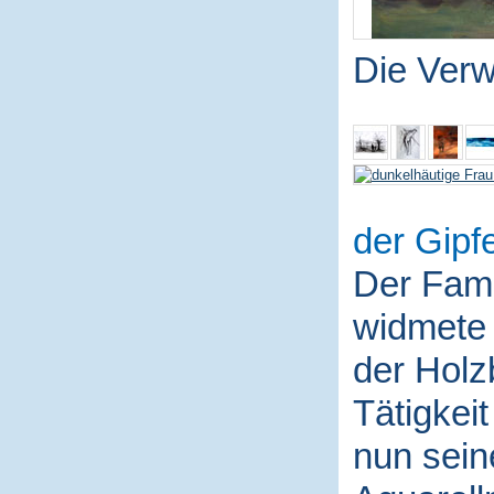
Die Ver
der Gipfe
Der Fami
widmete 
der Holz
Tätigkei
nun sein