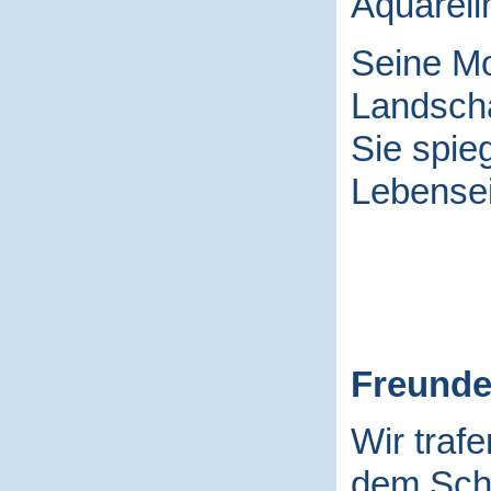
Aquarell
Seine Mo
Landscha
Sie spieg
Lebensei
Freund
Wir traf
dem Schu