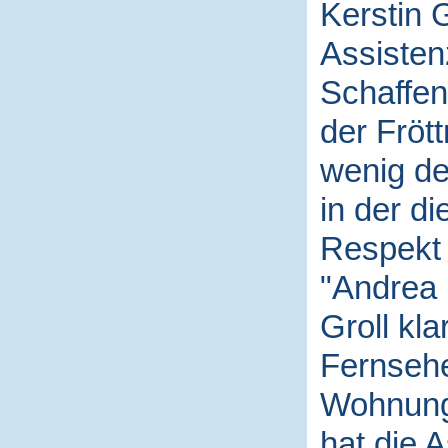
Kerstin G
Assistenz
Schaffen
der Fröt
wenig de
in der d
Respekt 
"Andrea i
Groll kl
Fernsehe
Wohnung 
hat die 