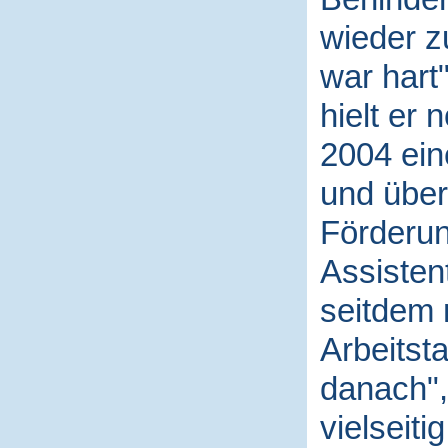
wieder z
war hart"
hielt er 
2004 ein
und über
Förderun
Assisten
seitdem 
Arbeitsta
danach", 
vielseiti