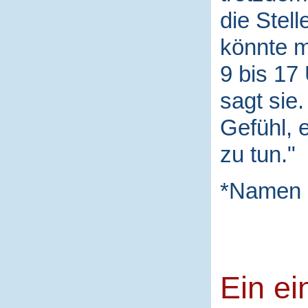
die Stel
könnte m
9 bis 17
sagt sie
Gefühl, 
zu tun."
*Namen 
Ein ei