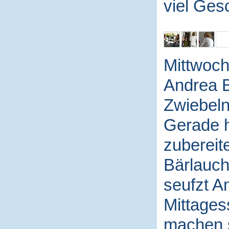
viel Ges
Mittwoch 
Andrea B
Zwiebeln
Gerade h
zubereite
Bärlauch
seufzt A
Mittages
machen s