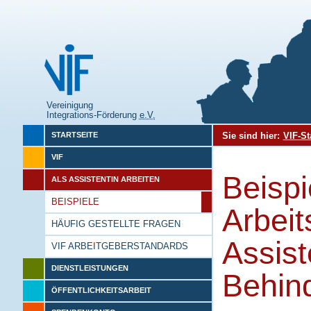
Vereinigung
Integrations-Förderung
e.V.
Sie sind hier:
VIF-St
STARTSEITE
VIF
Beisp
ALS ASSISTENTIN ARBEITEN
BEISPIELE
Arbeit
HÄUFIG GESTELLTE FRAGEN
Assist
VIF ARBEITGEBERSTANDARDS
DIENSTLEISTUNGEN
Behin
ÖFFENTLICHKEITSARBEIT