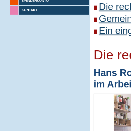
SPENDENKONTO
Die rec
KONTAKT
Gemeins
Ein ein
Die r
Hans Ro
im Arbe