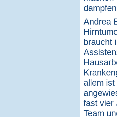
dampfend
Andrea Bü
Hirntumo
braucht 
Assisten
Hausarbe
Krankeng
allem ist
angewies
fast vie
Team und