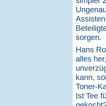
simpler 
Ungenaui
Assisten
Beteilig
sorgen.
Hans Rod
alles her
unverzüg
kann, sob
Toner-Ka
Ist Tee f
gekocht? 