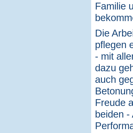
Familie 
bekomm
Die Arbe
pflegen e
- mit al
dazu geh
auch gege
Betonung
Freude an
beiden -
Performa