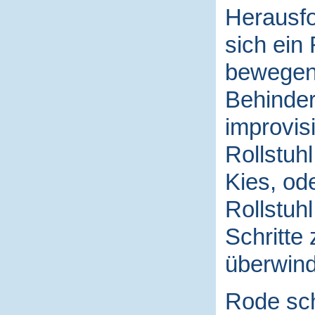
Herausfo
sich ein 
bewegen,
Behinder
improvis
Rollstuh
Kies, od
Rollstuhl
Schritte
überwin
Rode sch