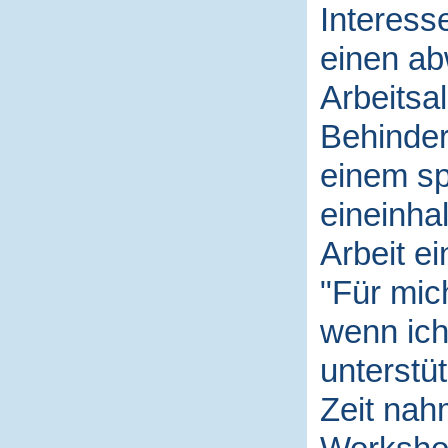
Interess
einen a
Arbeitsal
Behinder
einem sp
eineinha
Arbeit e
"Für mich
wenn ich
unterstüt
Zeit nah