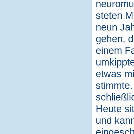
neuromus
steten M
neun Jah
gehen, d
einem Fa
umkippte
etwas mit
stimmte. 
schließl
Heute sit
und kann
eingesch