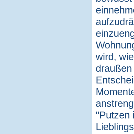
einnehme
aufzudrä
einzueng
Wohnung 
wird, wi
draußen g
Entschei
Momente,
anstreng
"Putzen 
Liebling