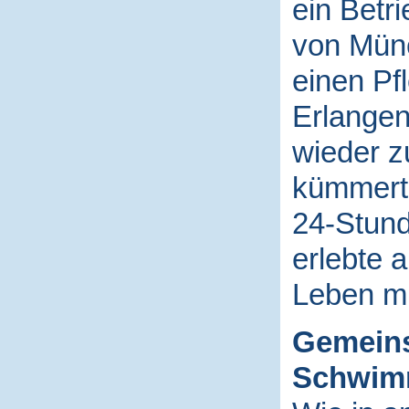
ein Betr
von Münc
einen Pf
Erlangen
wieder 
kümmerte
24-Stund
erlebte 
Leben mi
Gemeins
Schwim