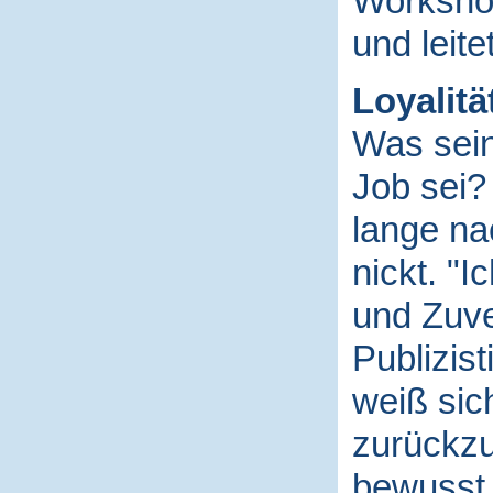
Workshop
und leite
Loyalität
Was sein
Job sei?
lange na
nickt. "I
und Zuve
Publizist
weiß si
zurückz
bewusst 