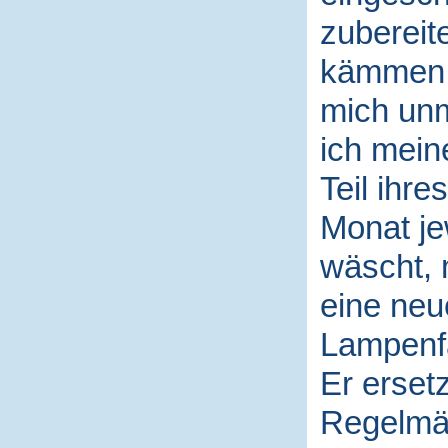
zubereit
kämmen o
mich unm
ich mein
Teil ihr
Monat jew
wäscht, 
eine neu
Lampenfa
Er erset
Regelmäß