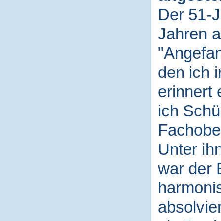
Der 51-Jä
Jahren a
"Angefan
den ich i
erinnert 
ich Schü
Fachober
Unter ih
war der 
harmonis
absolvie