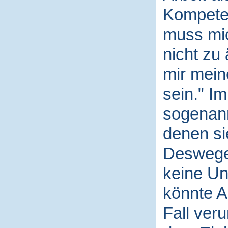
Kompeten
muss mi
nicht zu
mir mein
sein." I
sogenann
denen si
Deswegen
keine Un
könnte A
Fall veru