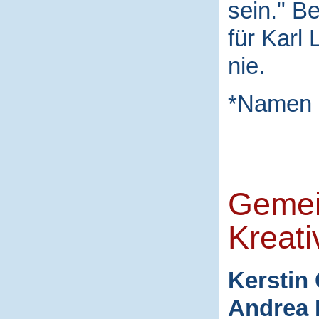
sein." B
für Karl
nie.
*Namen 
Gemei
Kreati
Kerstin 
Andrea 