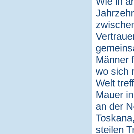
Wie in a
Jahrzehn
zwische
Vertraue
gemeins
Männer 
wo sich 
Welt tref
Mauer in
an der N
Toskana,
steilen 