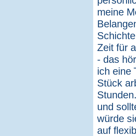
persönli
meine Me
Belangen
Schichte
Zeit für 
- das hö
ich eine
Stück arb
Stunden.
und soll
würde si
auf flexi